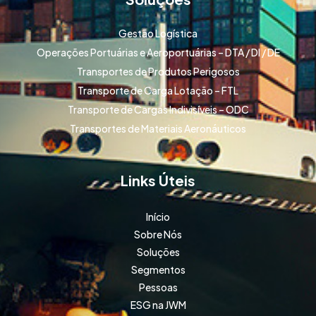
Gestão Logística
Operações Portuárias e Aeroportuárias – DTA / DI / DE
Transportes de Produtos Perigosos
Transporte de Carga Lotação – FTL
Transporte de Cargas Indivisíveis – ODC
Transportes de Materiais Aeronáuticos
Links Úteis
Início
Sobre Nós
Soluções
Segmentos
Pessoas
ESG na JWM