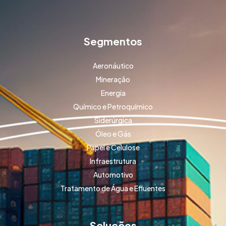
Segmentos
Aeronáutico
Mineração
Energia
Químico e Petroquímico
Siderúrgica
Óleo e Gás
Papel e Celulose
Infraestrutura
Automotivo
Tratamento de Água e Efluentes
Soluções