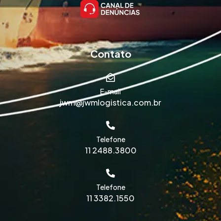
Contato
E-mail
jwm@jwmlogistica.com.br
Telefone
11 2488.3800
Telefone
11 3382.1550