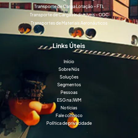
Transporte de Carga Lotação – FTL
Transporte de Cargas Indivisíveis – ODC
Transportes de Materiais Aeronáuticos
Links Úteis
Início
Sobre Nós
Soluções
Segmentos
Pessoas
ESG na JWM
Notícias
Fale conosco
Política de privacidade