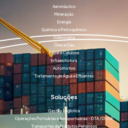
Aeronáutico
Mineração
Energia
Químico e Petroquímico
Siderúrgica
Óleo e Gás
Papel e Celulose
Infraestrutura
Automotivo
Tratamento de Água e Efluentes
Soluções
Gestão Logística
Operações Portuárias e Aeroportuárias – DTA / DI / DE
Transportes de Produtos Perigosos