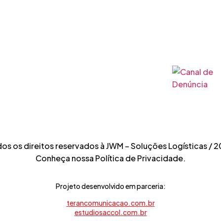
ESG na J
s
Transporte de Carga
Notícia
Lotação – FTL
lulose
Fale cono
Transporte de Cargas
tura
Indivisíveis – ODC
Política 
vo
privacid
Transportes de Materiais
o de Água e
Aeronáuticos
os os direitos reservados à JWM – Soluções Logísticas / 
Conheça nossa Política de Privacidade.
Projeto desenvolvido em parceria:
terancomunicacao.com.br
estudiosaccol.com.br