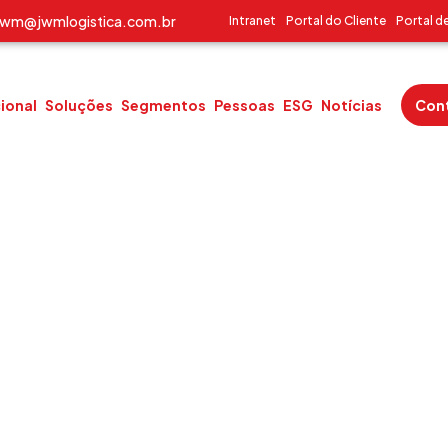
jwm@jwmlogistica.com.br
Intranet
Portal do Cliente
Portal d
cional
Soluções
Segmentos
Pessoas
ESG
Notícias
Con
Segmento
Óleo e Gás