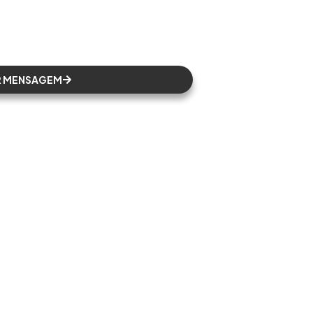
R MENSAGEM
teis
Contato
ós
E-mail
s
jwm@jwmlogistica.com.br
os
s