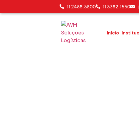
11 2488.3800
11 3382.1550
Início
Institu