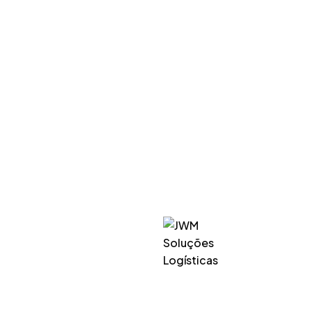
Preencha o formulário de contato p
comentários e perguntas. Nossa eq
contato com você.
Sobre
Se
Aeronáut
Mineraçã
Energia
Químico e
O ELO QUE FAZ TODA A
DIFERENÇA EM SUA
Siderúrgi
CADEIA LOGÍSTICA.