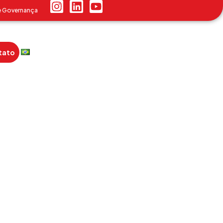
e Governança
tato