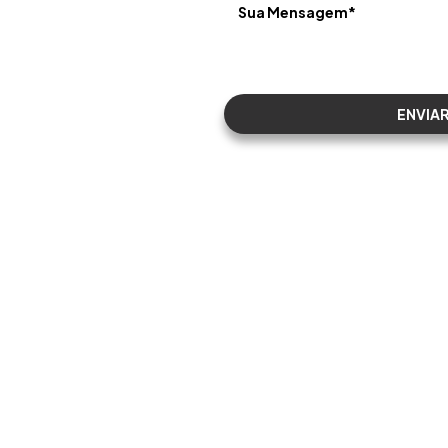
ara nos enviar seus
uipe entrará em
ENVIA
gmentos
Soluções
Links Ú
ico
Gestão Logística
Início
o
Operações Portuárias e
Sobre N
Aeroportuárias – DTA / DI /
Soluçõe
DE
Segment
 Petroquímico
Transportes de Produtos
Pessoa
ca
Perigosos