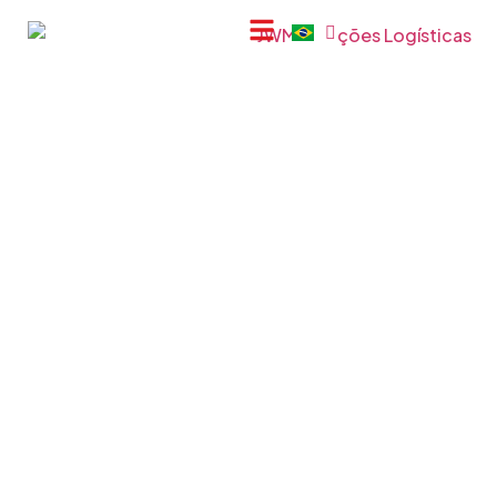
Solução
Operações Portuárias e
Aeroportuárias – DTA / DI /
DE