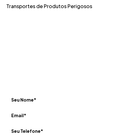
Transportes de Produtos Perigosos
Fale com a JWM
Preencha o formulário de contato para nos enviar
seus comentários e perguntas. Nossa equipe entrará
em contato com você.