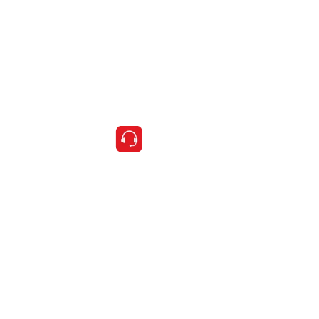
Segmentos
Pessoas
ESG na JWM
Notícias
Fale conosco
Política de privacidade
Contato
E-mail
jwm@jwmlogistica.com.br