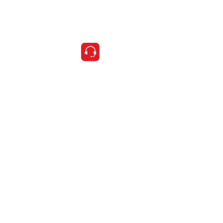
Fale conosco
Política de privacidade
Contato
E-mail
jwm@jwmlogistica.com.br
Telefone
11 2488.3800