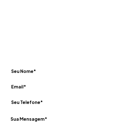
Fale com a JWM
Preencha o formulário de contato para nos enviar
seus comentários e perguntas. Nossa equipe entrará
em contato com você.