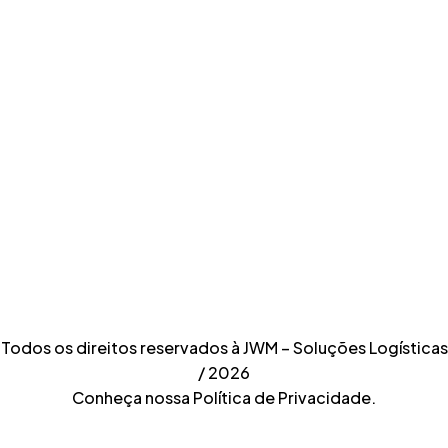
E-mail
jwm@jwmlogistica.com.br
Telefone
11 2488.3800
Telefone
11 3382.1550
Todos os direitos reservados à JWM – Soluções Logísticas
/ 2026
Conheça nossa Política de Privacidade.