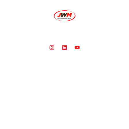
O ELO QUE FAZ TODA A DIFERENÇA EM SUA
CADEIA LOGÍSTICA.
Segmentos
Aeronáutico
Mineração
Energia
Químico e Petroquímico
Siderúrgica