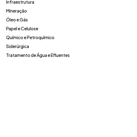
Infraestrutura
Mineração
Óleo e Gás
Papel e Celulose
Químico e Petroquímico
Siderúrgica
Tratamento de Água e Efluentes
Fale com a JWM
Preencha o formulário de contato para nos enviar
seus comentários e perguntas. Nossa equipe entrará
em contato com você.