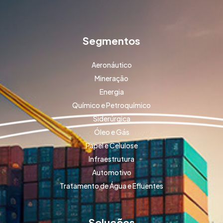
Segmentos
Aeronáutico
Mineração
Energia
Químico e Petroquímico
Siderúrgica
Óleo e Gás
Papel e Celulose
Infraestrutura
Automotivo
Tratamento de Água e Efluentes
Soluções