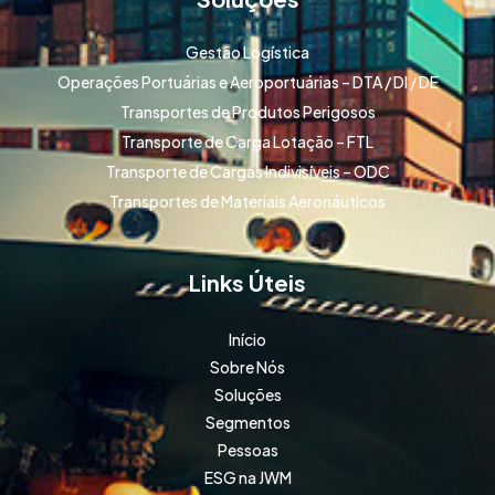
Gestão Logística
Operações Portuárias e Aeroportuárias – DTA / DI / DE
Transportes de Produtos Perigosos
Transporte de Carga Lotação – FTL
Transporte de Cargas Indivisíveis – ODC
Transportes de Materiais Aeronáuticos
Links Úteis
Início
Sobre Nós
Soluções
Segmentos
Pessoas
ESG na JWM