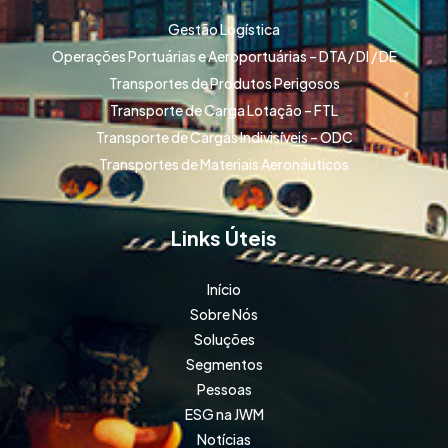
Gestão Logística
Operações Portuárias e Aeroportuárias – DTA / DI / DE
Transportes de Produtos Perigosos
Transporte de Carga Lotação – FTL
Transporte de Cargas Indivisíveis – ODC
Transportes de Materiais Aeronáuticos
Links Úteis
Início
Sobre Nós
Soluções
Segmentos
Pessoas
ESG na JWM
Notícias