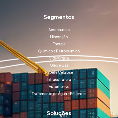
Segmentos
Aeronáutico
Mineração
Energia
Químico e Petroquímico
Siderúrgica
Óleo e Gás
Papel e Celulose
Infraestrutura
Automotivo
Tratamento de Água e Efluentes
Soluções