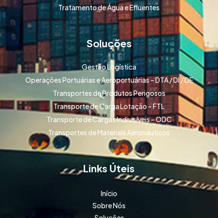
Tratamento de Água e Efluentes
Soluções
Gestão Logística
Operações Portuárias e Aeroportuárias – DTA / DI / DE
Transportes de Produtos Perigosos
Transporte de Carga Lotação – FTL
Transporte de Cargas Indivisíveis – ODC
Transportes de Materiais Aeronáuticos
Links Úteis
Início
Sobre Nós
Soluções