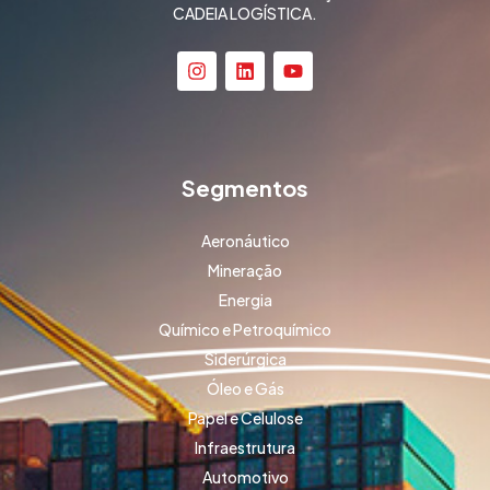
CADEIA LOGÍSTICA.
Segmentos
Aeronáutico
Mineração
Energia
Químico e Petroquímico
Siderúrgica
Óleo e Gás
Papel e Celulose
Infraestrutura
Automotivo