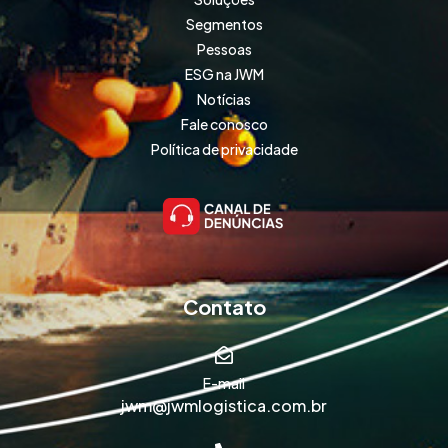
Segmentos
Pessoas
ESG na JWM
Notícias
Fale conosco
Política de privacidade
Contato
E-mail
jwm@jwmlogistica.com.br