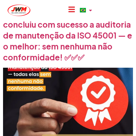
A JWM foi recertificada nas
normas ISO 9001 e ISO 14001 e
concluiu com sucesso a auditoria
de manutenção da ISO 45001 — e
o melhor: sem nenhuma não
conformidade! ✅✅✅