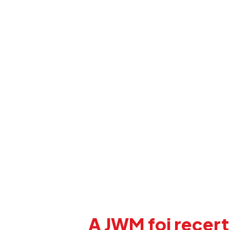
A JWM foi recer
concluiu com 
45001 — e o me
A JWM foi recert