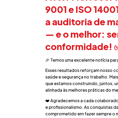
9001 e ISO 1400
a auditoria de 
— e o melhor: s
conformidade!
🎉 Temos uma excelente notícia para
Esses resultados reforçam nosso c
saúde e segurança no trabalho. Mai
que estamos construindo, juntos, u
alinhada às melhores práticas do m
❤️ Agradecemos a cada colaborador
e profissionalismo. As conquistas
comprometido em fazer sempre o m