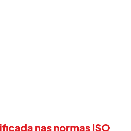
tificada nas normas ISO 90
sucesso a auditoria de man
lhor: sem nenhuma não co
ificada nas normas ISO