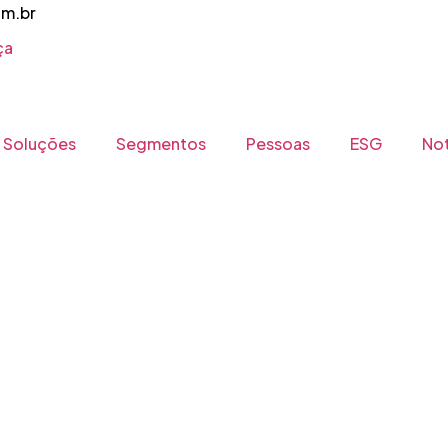
om.br
ça
Soluções
Segmentos
Pessoas
ESG
Not
Notícia