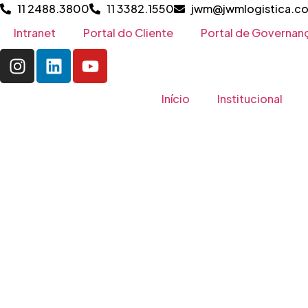
11 2488.3800
11 3382.1550
jwm@jwmlogistica.c
Intranet
Portal do Cliente
Portal de Governan
Início
Institucional