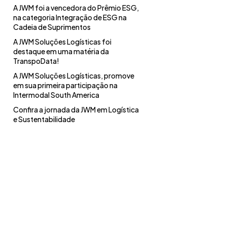
A JWM foi a vencedora do Prêmio ESG,
na categoria Integração de ESG na
Cadeia de Suprimentos
A JWM Soluções Logísticas foi
destaque em uma matéria da
TranspoData!
A JWM Soluções Logísticas, promove
em sua primeira participação na
Intermodal South America
Confira a jornada da JWM em Logística
e Sustentabilidade