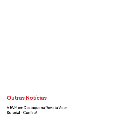
01 e ISO 14001 e
utenção da ISO
nformidade! ✅✅✅
Outras Notícias
A JWM em Destaque na Revista Valor
Setorial – Confira!