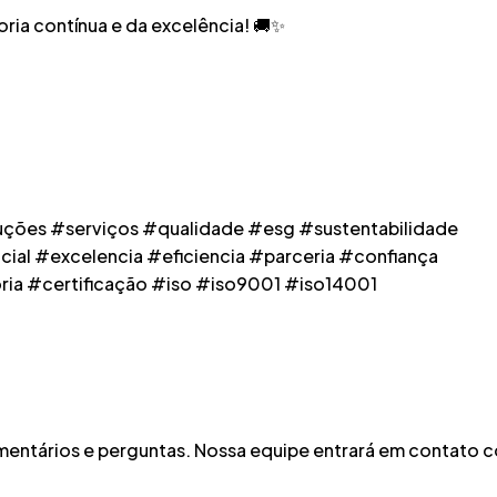
ria contínua e da excelência! 🚚✨
uções #serviços #qualidade #esg #sustentabilidade
ial #excelencia #eficiencia #parceria #confiança
ria #certificação #iso #iso9001 #iso14001
omentários e perguntas. Nossa equipe entrará em contato 