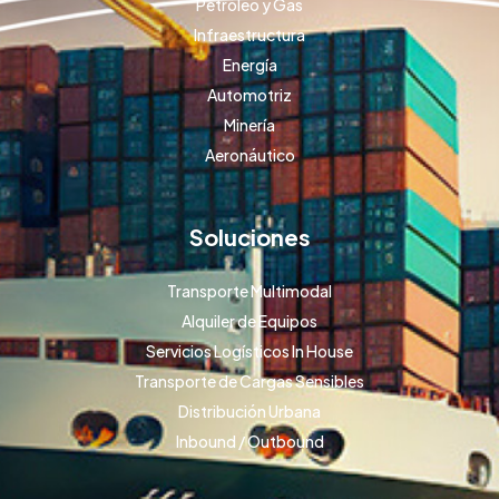
Petróleo y Gas
Infraestructura
Energía
Automotriz
Minería
Aeronáutico
Soluciones
Transporte Multimodal
Alquiler de Equipos
Servicios Logísticos In House
Transporte de Cargas Sensibles
Distribución Urbana
Inbound / Outbound